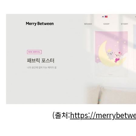
(출처:
https://merrybetw