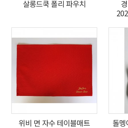
살롱드쿡 폴리 파우치
경
20
위비 면 자수 테이블매트
돌멩