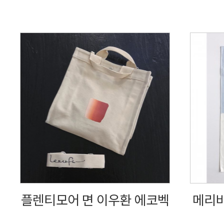
플렌티모어 면 이우환 에코벡
메리비