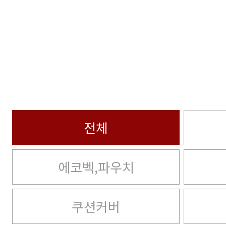
전체
에코벡,파우치
쿠션커버