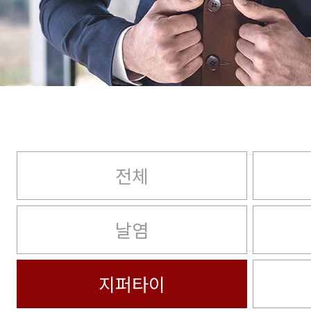
전체
날염
지퍼타이