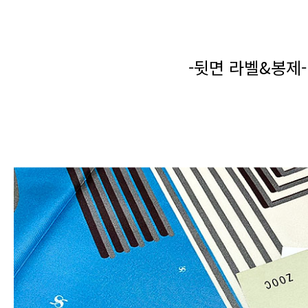
-뒷면 라벨&봉제-