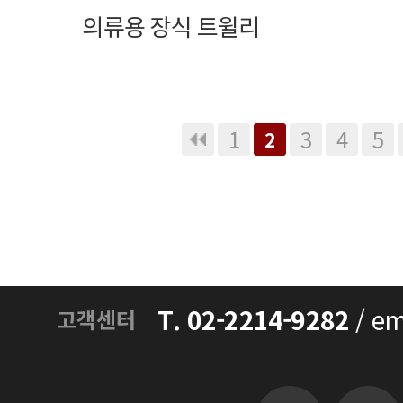
의류용 장식 트윌리
맨끝
1
3
4
5
2
T. 02-2214-9282
/
em
고객센터