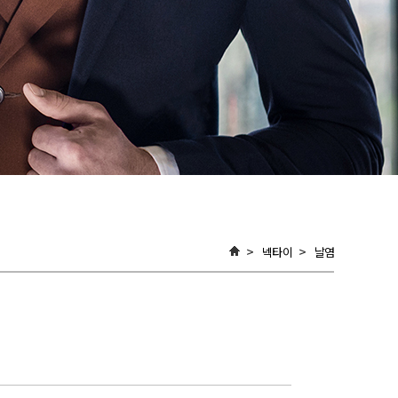
넥타이
날염